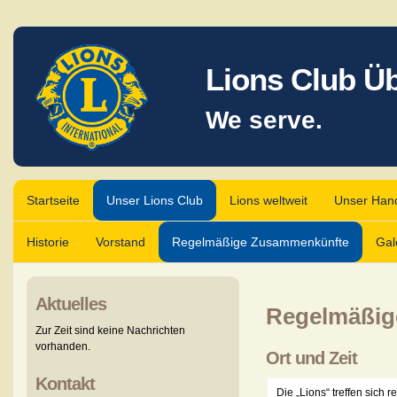
Lions Club Ü
We serve.
Startseite
Unser Lions Club
Lions weltweit
Unser Han
Historie
Vorstand
Regelmäßige Zusammenkünfte
Gal
Aktuelles
Regelmäßig
Zur Zeit sind keine Nachrichten
vorhanden.
Ort und Zeit
Kontakt
Die „Lions“ treffen sich