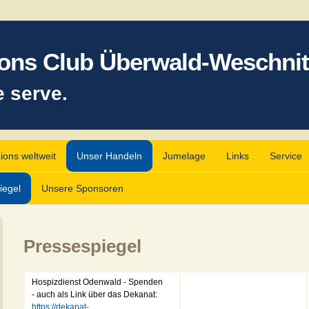
ons Club Überwald-Weschnit
 serve.
ions weltweit
Unser Handeln
Jumelage
Links
Service
iegel
Unsere Sponsoren
Pressespiegel
Hospizdienst Odenwald - Spenden
- auch als Link über das Dekanat:
https://dekanat-