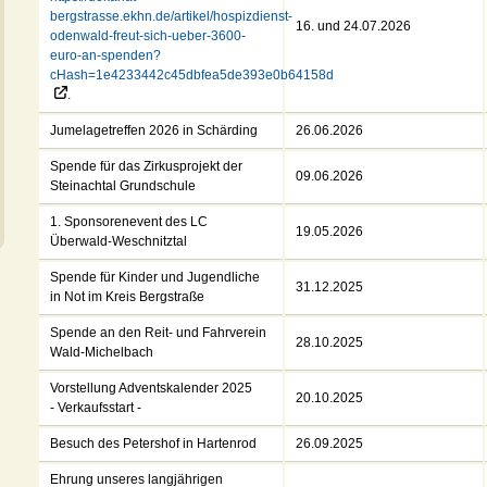
bergstrasse.ekhn.de/artikel/hospizdienst-
16. und 24.07.2026
odenwald-freut-sich-ueber-3600-
euro-an-spenden?
cHash=1e4233442c45dbfea5de393e0b64158d
.
Jumelagetreffen 2026 in Schärding
26.06.2026
Spende für das Zirkusprojekt der
09.06.2026
Steinachtal Grundschule
1. Sponsorenevent des LC
19.05.2026
Überwald-Weschnitztal
Spende für Kinder und Jugendliche
31.12.2025
in Not im Kreis Bergstraße
Spende an den Reit- und Fahrverein
28.10.2025
Wald-Michelbach
Vorstellung Adventskalender 2025
20.10.2025
- Verkaufsstart -
Besuch des Petershof in Hartenrod
26.09.2025
Ehrung unseres langjährigen